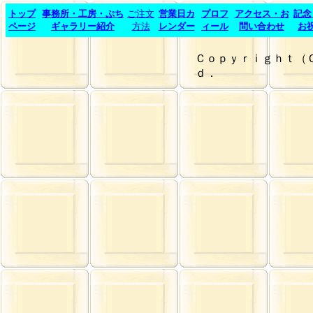
トップ
事務所・工房・ぷち
ご注文
営業日カ
プロフ
アクセス・お
記念
ページ
ギャラリー紹介
方法
レンダー
ィール
問い合わせ
お
Ｃｏｐｙｒｉｇｈｔ（
ｄ．